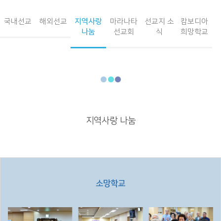
국내선교
해외선교
지역사랑
마라나타
선교지 소
캄보디아
나눔
선교회
식
희망학교
지역사랑 나눔
소망학교