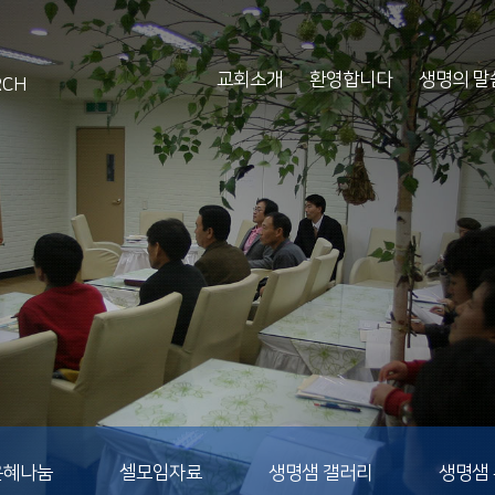
교회소개
환영합니다
생명의 말
RCH
은혜나눔
셀모임자료
생명샘 갤러리
생명샘