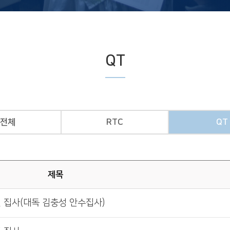
QT
전체
RTC
QT
제목
신 집사(대독 김충성 안수집사)