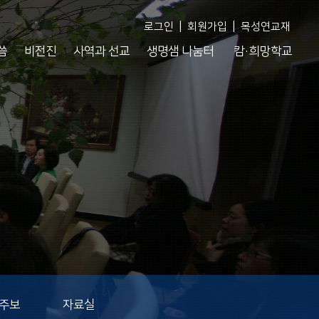
|
|
로그인
회원가입
목성연교재
씀
비전진
사역과 선교
생명샘 나눔터
캄·희망학교
 주보
자료실