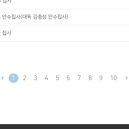
B 집사
병호 안수집사(대독 김충성 안수집사)
희 집사
1
2
3
4
5
6
7
8
9
10