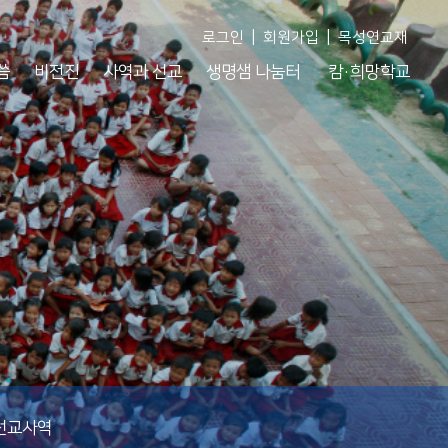
|
|
로그인
회원가입
목성연교재
씀
비전진
사역과 선교
생명샘 나눔터
캄·희망학교
선교사역