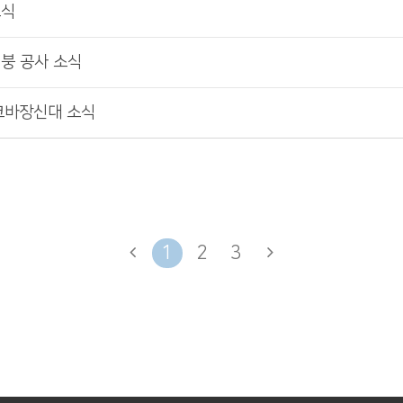
소식
지붕 공사 소식
스크바장신대 소식
1
2
3