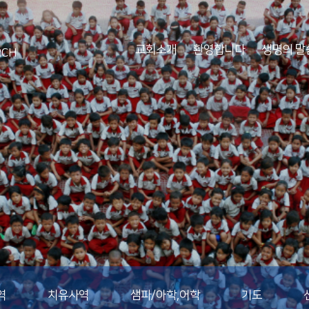
교회소개
환영합니다
생명의 말
RCH
역
치유사역
샘파/아학,어학
기도