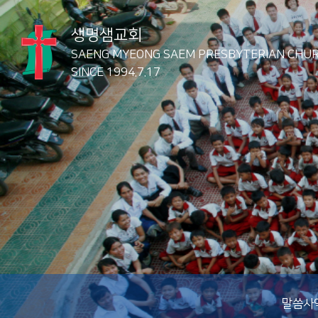
생명샘교회
SAENG MYEONG SAEM
PRESBYTERIAN CHU
SINCE 1994.7.17
말씀사