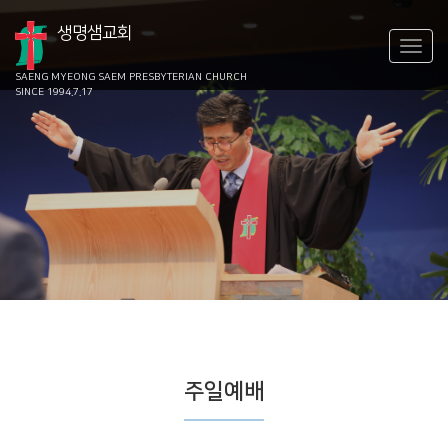
생명샘교회
SAENG MYEONG SAEM
PRESBYTERIAN CHURCH
SINCE 1994.7.17
주일예배