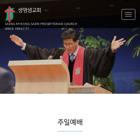
생명샘교회
SAENG MYEONG SAEM
PRESBYTERIAN CHURCH
SINCE 1994.7.17
주일예배