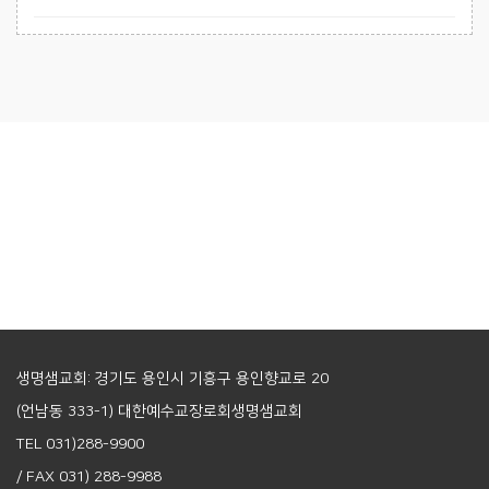
생명샘교회: 경기도 용인시 기흥구 용인향교로 20
(언남동 333-1) 대한예수교장로회생명샘교회
TEL 031)288-9900
/ FAX 031) 288-9988