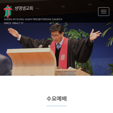
생명샘교회
SAENG MYEONG SAEM
PRESBYTERIAN CHURCH
SINCE 1994.7.17
수요예배