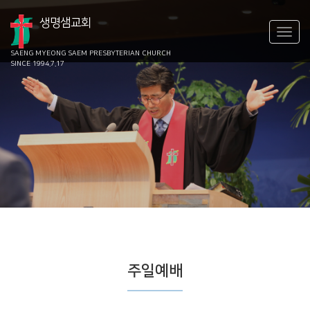
생명샘교회
SAENG MYEONG SAEM
PRESBYTERIAN CHURCH
SINCE 1994.7.17
주일예배