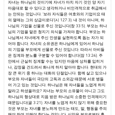
자녀는 하나님의 것이기에 자녀가 마치 자기 것인 양 자기
마음대로 할 수 있다고 생각하거나 비인격적으로 취급해서
는 안되는 것입니다
. ‘
보라 자식들은 여호와의 기업이요 태
의 열매는 그의 상급이로다
’(
시
127:3).
내 것이 아니며
,
하
나님의 기업을 선물로 주신 것입니다
(
창
33:5).
부모는 하나
님의 기업을 맡은 청지기 의식을 가져야 합니다
.
부모는 하
나님께서 자녀에게 주신 인생을 실현하도록 돕는 자가 되
어야 합니다
.
자녀의 소유권은 하나님에게 있어서 하나님
의 기업을 부모에게 선물로 주신 것입니다
.
따라서 아비들
은 징계와 분노를 구분할 수 있어야 합니다
(
잠
13:24).
주
안에서 근실히 징계할 수는 있지만 마음에 상처를 입히거
나
,
감정을 건드려서 화나게 하지 말아야 합니다
.
현대의 가
장 큰 위기 중 하나는 대화의 단절입니다
.
함께 살고 있으나
부모와 자녀들이 극단의 고독과 소외감 때문에 서로 병들
어 가고 있는 것입니다
.
하나님은 왜 자녀들을 노엽게 하지
말라고 하셨을까요
?
자녀는 부모의 소유물이 아니고 그도
하나님의 형상대로 지음 받은 하나님의 소중한 인격체이기
때문입니다
(
골
3:21).
자녀를 노엽게 하지 않기 위해 중요한
것은 부모는 자녀를 분노하게 만드는 태도
,
말
,
행동을 주의
해야 하며 피해야 한다는 것입니다
.
신앙은 부모로부터 흘