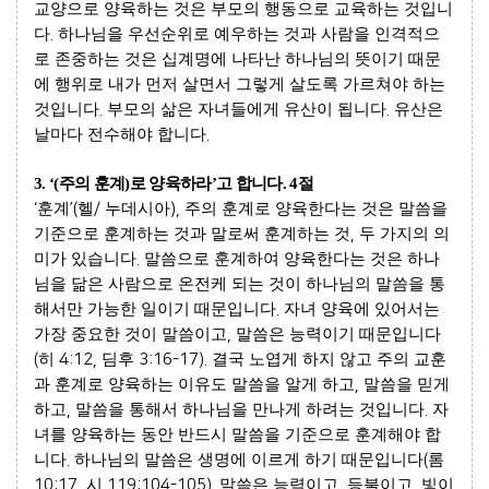
교양으로 양육하는 것은 부모의 행동으로 교육하는 것입니
다
.
하나님을 우선순위로 예우하는 것과 사람을 인격적으
로 존중하는 것은 십계명에 나타난 하나님의 뜻이기 때문
에 행위로 내가 먼저 살면서 그렇게 살도록 가르쳐야 하는
것입니다
.
부모의 삶은 자녀들에게 유산이 됩니다
.
유산은
날마다 전수해야 합니다
.
3. ‘(
주의 훈계
)
로 양육하라
’
고 합니다
. 4
절
‘
훈계
’(
헬
/
누데시아
),
주의 훈계로 양육한다는 것은 말씀을
기준으로 훈계하는 것과 말로써 훈계하는 것
,
두 가지의 의
미가 있습니다
.
말씀으로 훈계하여 양육한다는 것은 하나
님을 닮은 사람으로 온전케 되는 것이 하나님의 말씀을 통
해서만 가능한 일이기 때문입니다
.
자녀 양육에 있어서는
가장 중요한 것이 말씀이고
,
말씀은 능력이기 때문입니다
(
히
4:12,
딤후
3:16-17).
결국 노엽게 하지 않고 주의 교훈
과 훈계로 양육하는 이유도 말씀을 알게 하고
,
말씀을 믿게
하고
,
말씀을 통해서 하나님을 만나게 하려는 것입니다
.
자
녀를 양육하는 동안 반드시 말씀을 기준으로 훈계해야 합
니다
.
하나님의 말씀은 생명에 이르게 하기 때문입니다
(
롬
10:17,
시
119:104-105).
말씀은 능력이고
,
등불이고
,
빛이