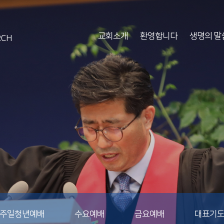
교회소개
환영합니다
생명의 말
RCH
주일청년예배
수요예배
금요예배
대표기