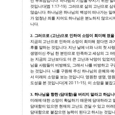
신 부르심입니다
.
하나님의 기업을 주시기 위한 일
것입니다
(
엡
1:17-19).
그러므로 삶의 고난으로 삼
않습니다
.
하나님은 하나님의 백성이 떠나가는 일
가 엄청난 죄를 지어도 하나님은 분노하지 않으시
니다
.
2.
그러므로
(
고난
)
으로 인하여 소망이 희미해 졌을
지금의 고난으로 인하여 소망이 희미해 졌다면 과
후를 말하는 것입니다
.
지난 날에 너와 나의 첫 사
생명이신 주님 한 분만으로 만족하고 세상의 그 어
는 지금의 고난보다도 더 큰 고난과 낙망이 있었지
님을 사람들이 비방해도
,
그래서 나를 비방하고 구
는 것입니다
.
나를 구원해 주신 하나님의 은혜와 
서 미래의 소망을 보는 것입니다
.
영원한 생명
,
영원
도성을 본 것입니다
(
계
20:11-15).
이 소망을 붙잡
3.
하나님을 향한
(
담대함
)
을 버리지 말라고 하십니
미래에 대한 소망이 확실하기 때문에 담대하라고
담대함이 있으면 현재의 고난도 견딜 수 있고 어려
담대함으로 붙잡으면 능력이 된다고 하시는 것입