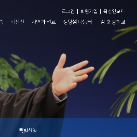
|
|
로그인
회원가입
목성연교재
씀
비전진
사역과 선교
생명샘 나눔터
캄·희망학교
도
특별찬양