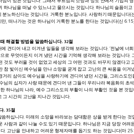
하심이 있는 것입니다
.
그래서 부르심의 소망과 성도 안에서 기업의 
위 하나님을 떠날 수 있느냐고 물으시는 것입니다
.
하나님의 슬픔이고
에 분노하신다는 것입니다
.
거룩한 분노입니다
.
사랑하기 때문입니다
(
지만
,
떠나가는 것은 하나님이 거룩한 분노를 한다는 것입니다
(
신
6:15
 때 해결할 방법을 말씀하십니다
. 32
절
거에 견디어 내고 이겨낸 일들을 생각해 보라는 것입니다
. ‘
전날에 너희
랑으로 무엇이든지 이겨 냈던 시간을 기억해 생각해 보라는 것입니다
.
떤 것도 부러울 것이 없었고 세상의 그 어떤 것과도 바꾸지 않겠다고
만 참 빛이신 예수님을 만나 소망을 굳게 잡고 고난의 큰 싸움을 이겨
경거리 삼아도 예수님을 사랑하기에 견디어 냈던 시간들
,
그리스도인들
예수님의 십자가 사랑 때문에 견디어 낸 그들이 우리나라 복음화의 초
한 하나님의 나라
,
예수 그리스도의 부활이 나의 부활인 것을 본 것
고 그 시간의 고난을 지나간 것입니다
.
다
. 35
절
 말씀하십니다
.
미래의 소망을 바라보는 담대함은 상을 받게 한다는 것
운 사람과 같이 나눌 수도 있기 때문입니다
.
하나님은 지금 당장 어려
니다
.
고난을 인내하고 어려운 형제자매를 돕기도 하는 것입니다
(
마
25