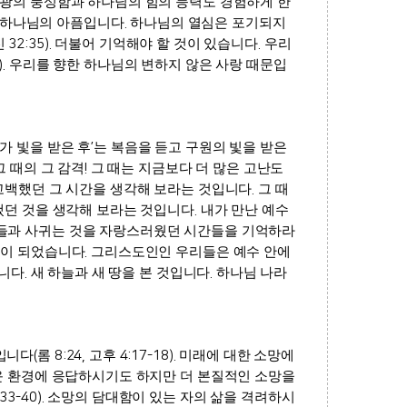
영광의 풍성함과 하나님의 힘의 능력도 경험하게 한
 하나님의 아픔입니다
.
하나님의 열심은 포기되지
신
32:35).
더불어 기억해야 할 것이 있습니다
.
우리
).
우리를 향한 하나님의 변하지 않은 사랑 때문입
가 빛을 받은 후
’
는 복음을 듣고 구원의 빛을 받은
그 때의 그 감격
!
그 때는 지금보다 더 많은 고난도
 고백했던 그 시간을 생각해 보라는 것입니다
.
그 때
냈던 것을 생각해 보라는 것입니다
.
내가 만난 예수
과 사귀는 것을 자랑스러웠던 시간들을 기억하라
석이 되었습니다
.
그리스도인인 우리들은 예수 안에
입니다
.
새 하늘과 새 땅을 본 것입니다
.
하나님 나라
입니다
(
롬
8:24,
고후
4:17-18).
미래에 대한 소망에
운 환경에 응답하시기도 하지만 더 본질적인 소망을
:33-40).
소망의 담대함이 있는 자의 삶을 격려하시