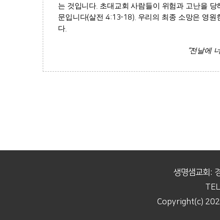
는 것입니다
.
초대교회 사람들이 위험과 고난을 
문입니다
(
살전
4:13-18).
우리의 최종 소망은 영원
다
.
“
전날에 너
생명샘교회: 
TEL
Copyright(c) 