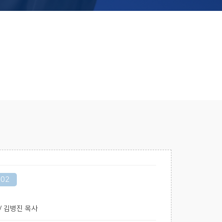
-02
5 / 김병진 목사