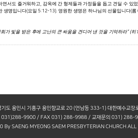
당하면서도 즐거워하고
,
감옥에 간 형제들과 가정들을 돕고 견딜 수 있
한 생명입니다
(
요일
5:12-13).
영원한 생명은 하나님의 선물입니다
(
롬
희가 빛을 받은 후에 고난의 큰 싸움을 견디어 낸 것을 기억하라
” (
히
경기도 용인시 기흥구 용인향교로 20
(언남동 333-1) 대한예수교
 031)288-9900
/ FAX 031) 288-9988
/ 교재문의 031) 288-
2020 By SAENG MYEONG SAEM PRESBYTERIAN
CHURCH ALL R