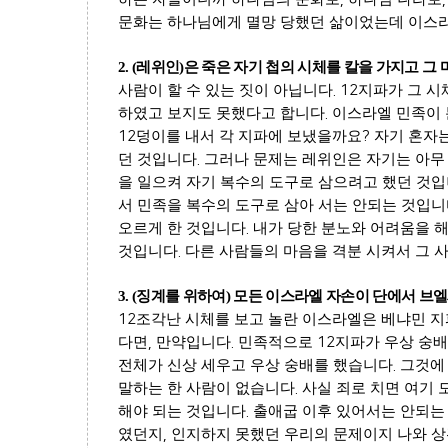
문화는 하나님에게 멸망 당했던 삶이었는데 이스라
2. (
레위인
)
은 죽은 자기 첩의 시체를 칼을 가지고 그
사람이 할 수 있는 짓이 아닙니다
. 12
지파가 그 시
하였고 보지도 못했다고 합니다
.
이스라엘 민족이 
12
덩이를 내서 각 지파에 보냈을까요
?
자기 혼자는
던 것입니다
.
그러나 문제는 레위인은 자기는 아무
을 일으켜 자기 복수의 도구로 삼으려고 했던 것
서 민족을 복수의 도구로 삼아 서는 안되는 것입
오르게 한 것입니다
.
내가 당한 분노와 어려움을 해
것입니다
.
다른 사람들의 마음을 격분 시켜서 그 
3. (
징계를 위하여
)
모든 이스라엘 자손이 단에서 브
12
조각난 시체를 보고 놀란 이스라엘은 베냐민 지
다면
,
만약입니다
.
민족적으로
12
지파가 우상 숭배
전체가 신상 세우고 우상 숭배를 했습니다
.
그것에
말하는 한 사람이 없습니다
.
사실 죄로 치면 여기
해야 되는 것입니다
.
출애굽 이후 있어서는 안되는
였던지
,
인지하지 못했던 우리의 문제이지 나와 