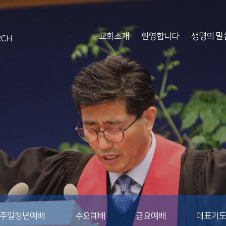
교회소개
환영합니다
생명의 말
RCH
주일청년예배
수요예배
금요예배
대표기