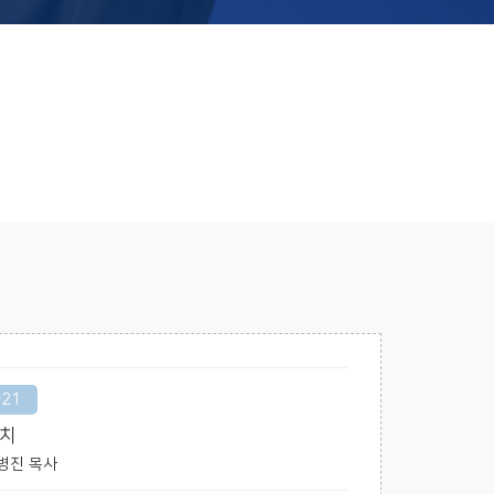
-21
가치
 김병진 목사