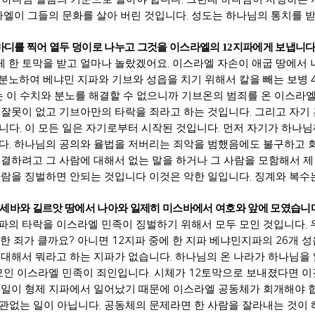
엘이 그들의 문화를 살아 버린 것입니다
.
성도는 하나님의 통치를 받
 마디를 찍어 열두 덩이로 나누고 그것을 이스라엘의
12
지파에게 보냅니
체 한 토막을 받고 얼마나 놀랐겠어요
.
이스라엘 자손이 애굽 땅에서 
분노하여 베냐민 지파와 기브와 성읍을 치기 위해서 칼을 빼는 보병
 이 수치와 분노를 해결할 수 없으니까 기브온의 범죄를 온 이스라
 잘못이 없고 기브아만의 타락을 죄라고 하는 것입니다
.
그리고 자기 
입니다
.
이 모든 일은 자기로부터 시작된 것입니다
.
먼저 자기가 하나님
니다
.
하나님의 공의와 율법을 저버리는 죄악을 범했음에도 불구하고 
결하려고 그 사람에 대해서 없는 말을 하거나 그 사람을 모함해서 
사람을 징벌하면 안되는 것입니다 이것은 악한 일입니다
.
징계와 복수
엘세바와 길르앗 땅에서 나아와 일제히 미스바에서 여호와 앞에 모였습니
파의 타락을 이스라엘 민족이 징벌하기 위해서 모두 모인 것입니다
.
한 죄가 클까요
?
아니면
12
지파 중에 한 지파 베냐민지파의
26
개 성
 대해서 뭐라고 하는 지파가 없습니다
.
하나님의 온 나라가 하나님을 
 모인 이스라엘 민족이 죄인입니다
.
시체가
12
토막으로 보내졌다면 이
 일이 형제 지파에서 일어났기 때문에 이스라엘 공동체가 회개해야 
상관없는 일이 아닙니다
.
공동체의 문제라면 한 사람을 잘라내는 것이 