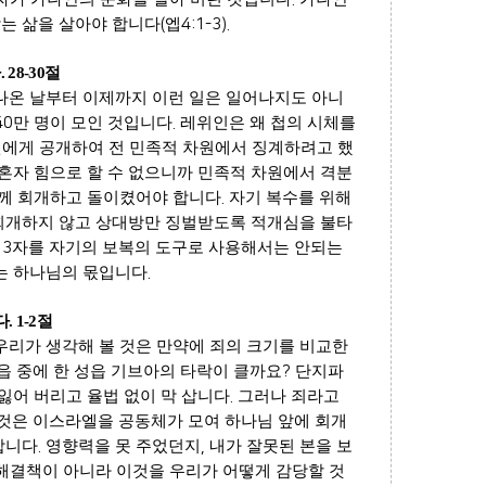
는 삶을 살아야 합니다
(
엡
4:1-3).
다
. 28-30
절
나온 날부터 이제까지 이런 일은 일어나지도 아니
40
만 명이 모인 것입니다
.
레위인은 왜 첩의 시체를
엘에게 공개하여 전 민족적 차원에서 징계하려고 했
혼자 힘으로 할 수 없으니까 민족적 차원에서 격분
께 회개하고 돌이켰어야 합니다
.
자기 복수를 위해
회개하지 않고 상대방만 징벌받도록 적개심을 불타
제
3
자를 자기의 보복의 도구로 사용해서는 안되는
는 하나님의 몫입니다
.
다
. 1-2
절
우리가 생각해 볼 것은 만약에 죄의 크기를 비교한
읍 중에 한 성읍 기브아의 타락이 클까요
?
단지파
잃어 버리고 율법 없이 막 삽니다
.
그러나 죄라고
것은 이스라엘을 공동체가 모여 하나님 앞에 회개
합니다
.
영향력을 못 주었던지
,
내가 잘못된 본을 보
해결책이 아니라 이것을 우리가 어떻게 감당할 것