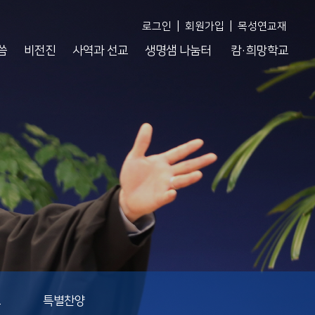
|
|
로그인
회원가입
목성연교재
씀
비전진
사역과 선교
생명샘 나눔터
캄·희망학교
도
특별찬양