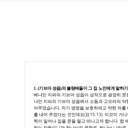
1. (
기브아 성읍
)
의 불량배들이 그 집 노인에게 말하
베냐민 지파의 기브아 성읍이 성적으로 굉장히 문
냐민 지파의 기브아 성읍에서 소돔과 고모라의 악
아주었습니다
.
자기 생명을 보호하려고 약한 자를 
를 내어 주었다는 것인데요
(
요
15:13).
이것이 가나
찍이 일어나 집을 문을 열고 떠나고자 합니다
.
참 
하는 자들이니까 하나님의 문화로
,
하나님 나라로