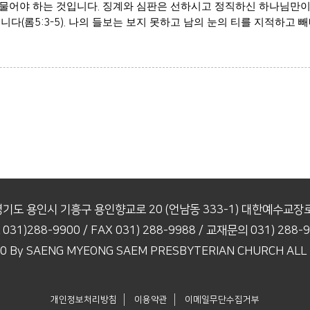
 물어야 하는 것입니다
.
징계와 심판은 선하시고 정직하신 하나님만이 
입니다
(
롬
5:3-5).
나의 들보는 보지 못하고 남의 눈의 티를 지적하고 빼
경기도 용인시 기흥구 용인향교로 20
(언남동 333-1) 대한예수교
 031)288-9900
/ FAX 031) 288-9988
/ 교재문의 031) 288-
2020 By SAENG MYEONG SAEM PRESBYTERIAN
CHURCH ALL R
개인정보처리방침
이용약관
이메일무단수집거부